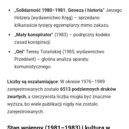
„
Solidarność 1980–1981. Geneza i historia
” Jerzego
Holzera (wydawnictwo Krąg) – sprzedano
kilkanaście tysięcy egzemplarzy mimo zakazu.
„
Mały konspirator
” (1983) – podręczny kodeks
zasad konspiracji.
„
Oni
” Teresy Torańskiej (1985, wydawnictwo
Przedświt) – głośna analiza aparatu
komunistycznego.
Liczby są oszałamiające
: W okresie 1976–1989
zarejestrowanych zostało
6513 podziemnych druków
zwartych
, a rzeczywista liczba mogła być znacznie
wyższa, bo wiele publikacji nigdy nie zostało
zarejestrowanych.
Stan wojenny (1981–1983) i kultura w