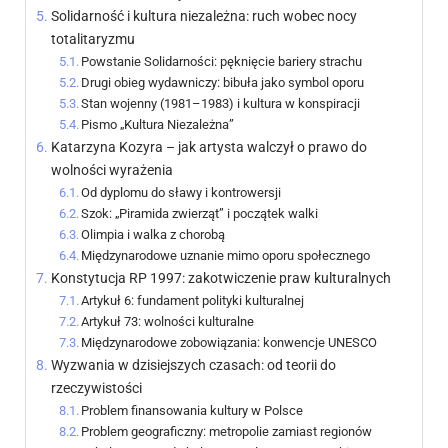
Solidarność i kultura niezależna: ruch wobec nocy
totalitaryzmu
Powstanie Solidarności: pęknięcie bariery strachu
Drugi obieg wydawniczy: bibuła jako symbol oporu
Stan wojenny (1981–1983) i kultura w konspiracji
Pismo „Kultura Niezależna”
Katarzyna Kozyra – jak artysta walczył o prawo do
wolności wyrażenia
Od dyplomu do sławy i kontrowersji
Szok: „Piramida zwierząt” i początek walki
Olimpia i walka z chorobą
Międzynarodowe uznanie mimo oporu społecznego
Konstytucja RP 1997: zakotwiczenie praw kulturalnych
Artykuł 6: fundament polityki kulturalnej
Artykuł 73: wolności kulturalne
Międzynarodowe zobowiązania: konwencje UNESCO
Wyzwania w dzisiejszych czasach: od teorii do
rzeczywistości
Problem finansowania kultury w Polsce
Problem geograficzny: metropolie zamiast regionów