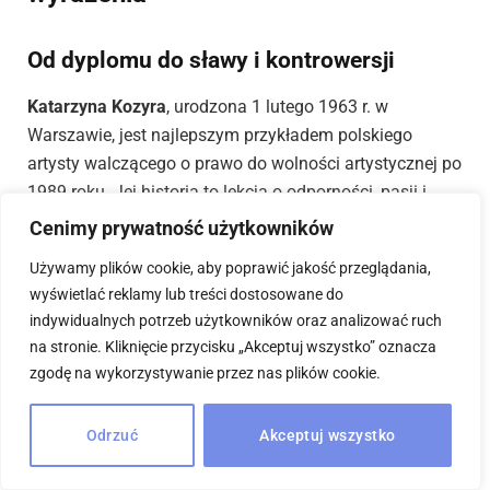
Od dyplomu do sławy i kontrowersji
Katarzyna Kozyra
, urodzona 1 lutego 1963 r. w
Warszawie, jest najlepszym przykładem polskiego
artysty walczącego o prawo do wolności artystycznej po
1989 roku. Jej historia to lekcja o odporności, pasji i
niezłomności w obliczu ogromnego społecznego oporu.
Cenimy prywatność użytkowników
Używamy plików cookie, aby poprawić jakość przeglądania,
Kozyra studiowała germanistykę na Uniwersytecie
wyświetlać reklamy lub treści dostosowane do
Warszawskim (1985–1988), a dopiero później trafiła do
indywidualnych potrzeb użytkowników oraz analizować ruch
Akademii Sztuk Pięknych w Warszawie, do legendarnej
na stronie. Kliknięcie przycisku „Akceptuj wszystko” oznacza
pracowni prof. Grzegorza Kowalskiego. Dyplom
zgodę na wykorzystywanie przez nas plików cookie.
uzyskała w 1993 roku z pracą zatytułowaną
„Piramida
zwierząt”
– instalacją złożoną ze spreparowanych ciał
Odrzuć
Akceptuj wszystko
zwierząt (konia, psa, kota i koguta) ustawionych jedno
na drugim.