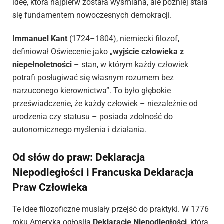
ideę, która najpierw została wyśmiana, ale później stała
się fundamentem nowoczesnych demokracji.
Immanuel Kant
(1724–1804), niemiecki filozof,
definiował Oświecenie jako „
wyjście człowieka z
niepełnoletności
– stan, w którym każdy człowiek
potrafi posługiwać się własnym rozumem bez
narzuconego kierownictwa”. To było głębokie
przeświadczenie, że każdy człowiek – niezależnie od
urodzenia czy statusu – posiada zdolność do
autonomicznego myślenia i działania.
Od słów do praw: Deklaracja
Niepodległości i Francuska Deklaracja
Praw Człowieka
Te idee filozoficzne musiały przejść do praktyki. W 1776
roku Ameryka ogłosiła
Deklarację Niepodległości
, która