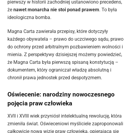
pierwszy w historii zachodniej ustanowiono precedens,
że
nawet monarcha nie stoi ponad prawem
. To była
ideologiczna bomba.
Magna Carta zawierała przepisy, które dotyczyły
każdego obywatela – prawo do uczciwego sądu, prawo
do ochrony przed arbitralnym pozbawieniem wolności i
mienia. Z perspektywy dzisiejszej możemy powiedzieć,
że Magna Carta była pierwszą spisaną konstytucją –
dokumentem, który ograniczał władzę absolutną i
chronił prawa jednostek przed despotyzmem.
Oświecenie: narodziny nowoczesnego
pojęcia praw człowieka
XVII i XVIII wiek przyniósł intelektualną rewolucję, która
zmieniła świat. Oświeceniowi myśliciele zaproponowali
całkowicie nową wizję praw człowieka, opierającą się