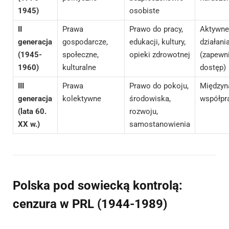
1945)
osobiste
II
Prawa
Prawo do pracy,
Aktywne
generacja
gospodarcze,
edukacji, kultury,
działani
(1945-
społeczne,
opieki zdrowotnej
(zapewn
1960)
kulturalne
dostęp)
III
Prawa
Prawo do pokoju,
Międzyn
generacja
kolektywne
środowiska,
współpr
(lata 60.
rozwoju,
XX w.)
samostanowienia
Polska pod sowiecką kontrolą:
cenzura w PRL (1944-1989)