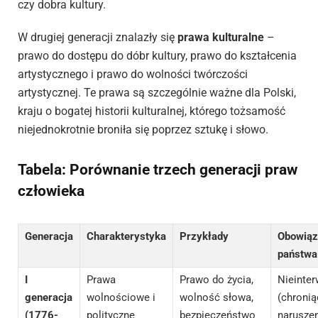
czy dobra kultury.
W drugiej generacji znalazły się
prawa kulturalne
–
prawo do dostępu do dóbr kultury, prawo do kształcenia
artystycznego i prawo do wolności twórczości
artystycznej. Te prawa są szczególnie ważne dla Polski,
kraju o bogatej historii kulturalnej, którego tożsamość
niejednokrotnie broniła się poprzez sztukę i słowo.
Tabela: Porównanie trzech generacji praw
człowieka
Generacja
Charakterystyka
Przykłady
Obowiąz
państwa
I
Prawa
Prawo do życia,
Nieinte
generacja
wolnościowe i
wolność słowa,
(chronią
(1776-
polityczne
bezpieczeństwo
narusze