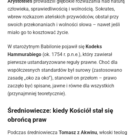
Arystoteles
prowadzili głębokie rozważania nad naturą
człowieka, sprawiedliwością i wolnością. Sokrates,
wbrew rozkazom ateńskich przywódców, obstał przy
swoich przekonaniach i wolności słowa – nawet jeśli
miało go to kosztować życie.
W starożytnym Babilonie pojawił się
Kodeks
Hammurabiego
(ok. 1754 r. p.n.e.), który zawierał
pierwsze ustandaryzowane reguły prawne. Choć dla
współczesnych standardów był surowy (zastosowano
zasadę „oko za oko”), stanowił on przełom – prawo
zaczęło być spisane, jawne i równe dla wszystkich
(przynajmniej teoretycznie).
Średniowiecze: kiedy Kościół stał się
obrońcą praw
Podczas średniowiecza
Tomasz z Akwinu
, włoski teolog