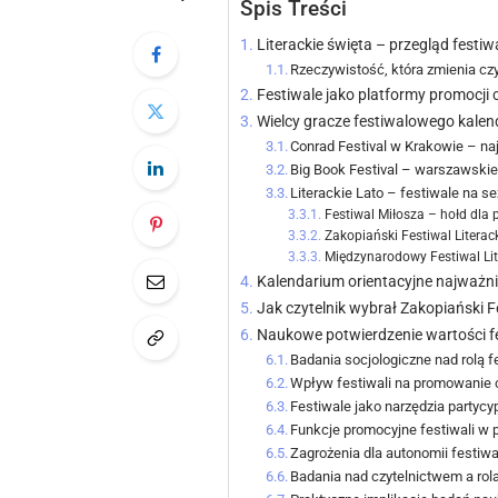
Spis Treści
Literackie święta – przegląd festiwa
Rzeczywistość, która zmienia cz
Festiwale jako platformy promocji
Wielcy gracze festiwalowego kale
Conrad Festival w Krakowie – na
Big Book Festival – warszawskie
Literackie Lato – festiwale na se
Festiwal Miłosza – hołd dla 
Zakopiański Festiwal Literack
Międzynarodowy Festiwal Lite
Kalendarium orientacyjne najważnie
Jak czytelnik wybrał Zakopiański F
Naukowe potwierdzenie wartości fe
Badania socjologiczne nad rolą fe
Wpływ festiwali na promowanie 
Festiwale jako narzędzia partycyp
Funkcje promocyjne festiwali w
Zagrożenia dla autonomii festiwa
Badania nad czytelnictwem a rola