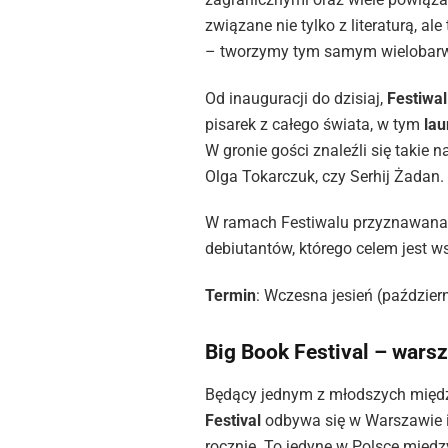
związane nie tylko z literaturą, a
– tworzymy tym samym wielobarw
Od inauguracji do dzisiaj,
Festiwa
pisarek z całego świata, w tym
lau
W gronie gości znaleźli się takie
Olga Tokarczuk, czy Serhij Żadan.
W ramach Festiwalu przyznawana
debiutantów, którego celem jest w
Termin
: Wczesna jesień (październ
Big Book Festival – wars
Będący jednym z młodszych między
Festival
odbywa się w Warszawie i 
rocznie. To jedyne w Polsce międ