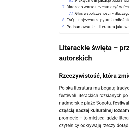
Praktyczne implikacje badań nauk
Dlaczego warto uczestniczyć w fest
Głos współczesności – dlaczego 
FAQ – najczęstsze pytania miłośnik
Podsumowanie – literatura jako w
Literackie święta – prz
autorskich
Rzeczywistość, która zmi
Polska literatura ma bogatą tradyc
festiwali literackich rozsianych 
nadmorskie plaże Sopotu,
festiwa
częścią naszej kulturalnej tożsam
promocje – to miejsca, gdzie liter
czytelnicy odkrywają rzeczy dotąd 