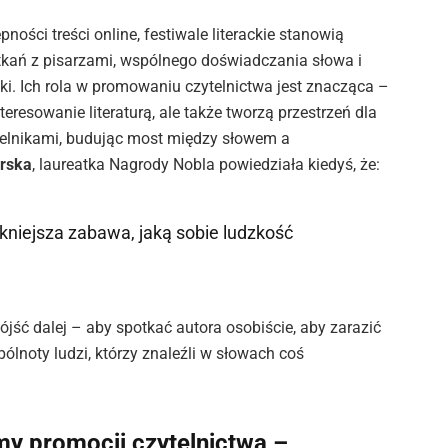
pności treści online, festiwale literackie stanowią
kań z pisarzami, wspólnego doświadczania słowa i
i. Ich rola w promowaniu czytelnictwa jest znacząca –
teresowanie literaturą, ale także tworzą przestrzeń dla
telnikami, budując most między słowem a
rska
, laureatka Nagrody Nobla powiedziała kiedyś, że:
ękniejsza zabawa, jaką sobie ludzkość
pójść dalej – aby spotkać autora osobiście, aby zarazić
pólnoty ludzi, którzy znaleźli w słowach coś
rmy promocji czytelnictwa –