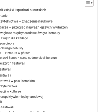
li książki i spotkań autorskich
ytanie
 czytelnictwa – znaczenie naukowe
ndarza – przegląd najważniejszych wydarzeń
jwiększe międzynarodowe święto literatury
 święto dla każdego
zon ciepły
polskiego noblisty
i – literatura w górach
racki Sopot – serce nadmorskiej literatury
jszych festiwali
estiwal
stiwali
stiwali w polu literackim
czytelnictwa
acji w kulturze
 perspektywie międzynarodowej
li
 festiwali