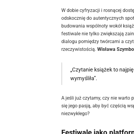
W dobie cyfryzacji i rosnącej dostę
odskocznię do autentycznych spot
budowania wspólnoty wokół książk
festiwale nie tylko zwiększają zain
dialogu pomiędzy twórcami a czy
rzeczywistością.
Wisława Szymbo
„Czytanie książek to najpi
wymyśliła”.
A jeśli już czytamy, czy nie warto 
się jego pasją, aby być częścią ws
niezwykłego?
Festiwale jako platfo