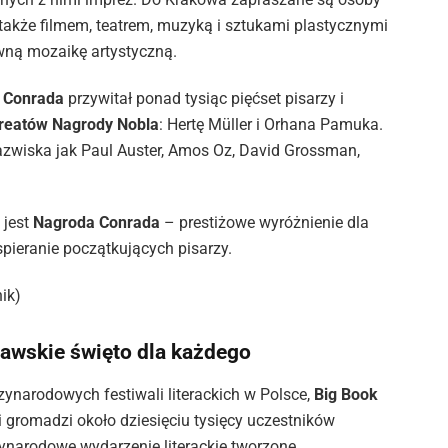
le także filmem, teatrem, muzyką i sztukami plastycznymi
ną mozaikę artystyczną.
l Conrada
przywitał ponad tysiąc pięćset pisarzy i
reatów Nagrody Nobla
: Hertę Müller i Orhana Pamuka.
 nazwiska jak Paul Auster, Amos Oz, David Grossman,
 jest
Nagroda Conrada
– prestiżowe wyróżnienie dla
spieranie początkujących pisarzy.
ik)
zawskie święto dla każdego
narodowych festiwali literackich w Polsce,
Big Book
gromadzi około dziesięciu tysięcy uczestników
zynarodowe wydarzenie literackie tworzone