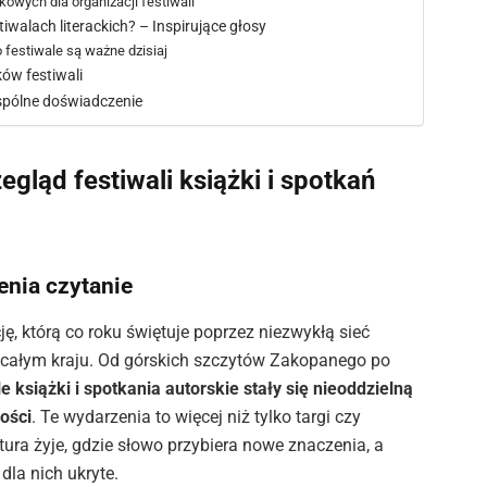
owych dla organizacji festiwali
iwalach literackich? – Inspirujące głosy
festiwale są ważne dzisiaj
ów festiwali
spólne doświadczenie
egląd festiwali książki i spotkań
enia czytanie
ję, którą co roku świętuje poprzez niezwykłą sieć
po całym kraju. Od górskich szczytów Zakopanego po
le książki i spotkania autorskie stały się nieoddzielną
ości
. Te wydarzenia to więcej niż tylko targi czy
atura żyje, gdzie słowo przybiera nowe znaczenia, a
dla nich ukryte.