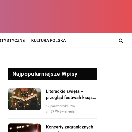
RTYSTYCZNE
KULTURA POLSKA
Najpopularniejsze Wpisy
Literackie święta –
przegląd festiwali książki
i spotkań autorskich
17 października, 2025
27
Wyświetlenia
Koncerty zagranicznych