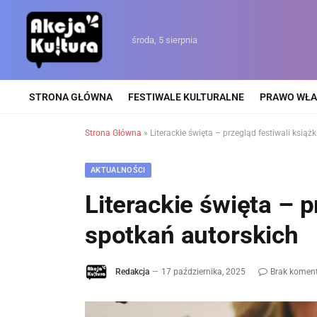
środa, 5 sierpnia
STRONA GŁÓWNA
FESTIWALE KULTURALNE
PRAWO WŁA
Strona Główna
»
Literackie święta – przegląd festiwali książk
AKTUALNOŚCI
Literackie święta – p
spotkań autorskich
Redakcja
17 października, 2025
Brak komen