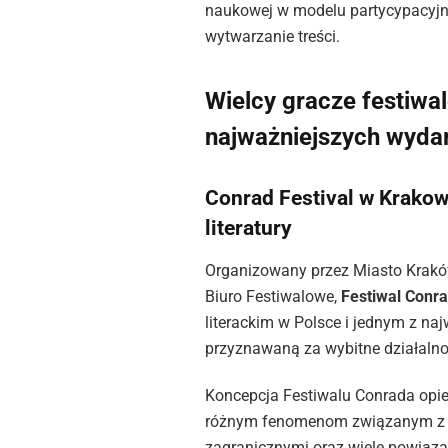
naukowej w modelu partycypacyjn
wytwarzanie treści.
Wielcy gracze festiwa
najważniejszych wyda
Conrad Festival w Krako
literatury
Organizowany przez Miasto Krakó
Biuro Festiwalowe,
Festiwal Conr
literackim w Polsce i jednym z na
przyznawaną za wybitne działalnoś
Koncepcja Festiwalu Conrada opier
różnym fenomenom związanym z lit
zagranicznymi oraz wiele powiąz