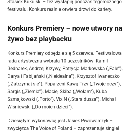
Stasiek Kukulski – też wystąpią podczas tegorocznego
festiwalu. Konkurs realnie otwiera drzwi do kariery.
Konkurs Premiery – nowe utwory na
żywo bez playbacku
Konkurs Premiery odbędzie się 5 czerwca. Festiwalowa
rada artystyczna wybrała 10 uczestników: Kamil
Bednarek, Andrzej Krzywy, Patrycja Markowska („Fale”),
Darya i Fabijański („Nieidealna”), Krzysztof Iwaneczko
(„Zatrzymaj się”), Poparzeni Kawą Trzy („Twoje oczy”),
Sargis („Ziemia”), Maciej Skiba („Wołam”), Kuba
Szmajkowski („Porto”), Vix.N („Stara dusza”), Michał
Wiśniewski („Do moich dzieci”).
Dziesiątym wykonawcą jest Jasiek Piwowarczyk –
zwycięzca The Voice of Poland – zaprezentuje singiel