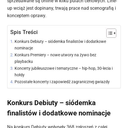
sprzedawane są online w kilku pulach cenowych. Line-
up wciąż jest dopinany, trwają prace nad scenografią i
konceptem oprawy.
Spis Treści
Konkurs Debiuty – siódemka finalistów i dodatkowe
nominacje
Konkurs Premiery – nowe utwory na żywo bez
playbacku
Koncerty jubileuszowe i tematyczne – hip-hop, 30-lecia i
hołdy
Pozostałe koncerty i zapowiedź zagranicznej gwiazdy
Konkurs Debiuty – siódemka
finalistów i dodatkowe nominacje
Na konkurs Debiuty wpłynęły 368 zgłoszeń z całej