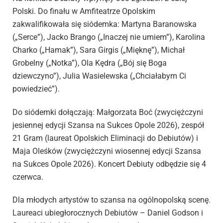
Polski. Do finału w Amfiteatrze Opolskim
zakwalifikowała się siódemka: Martyna Baranowska
(„Serce”), Jacko Brango („Inaczej nie umiem”), Karolina
Charko („Hamak”), Sara Girgis („Mięknę”), Michał
Grobelny („Notka”), Ola Kędra („Bój się Boga
dziewczyno”), Julia Wasielewska („Chciałabym Ci
powiedzieć”).
Do siódemki dołączają: Małgorzata Boć (zwyciężczyni
jesiennej edycji Szansa na Sukces Opole 2026), zespół
21 Gram (laureat Opolskich Eliminacji do Debiutów) i
Maja Oleśków (zwyciężczyni wiosennej edycji Szansa
na Sukces Opole 2026). Koncert Debiuty odbędzie się 4
czerwca.
Dla młodych artystów to szansa na ogólnopolską scenę.
Laureaci ubiegłorocznych Debiutów – Daniel Godson i