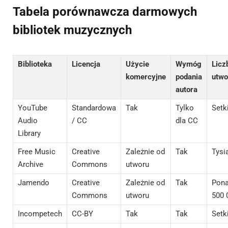
Tabela porównawcza darmowych
bibliotek muzycznych
Biblioteka
Licencja
Użycie
Wymóg
Licz
komercyjne
podania
utw
autora
YouTube
Standardowa
Tak
Tylko
Setk
Audio
/ CC
dla CC
Library
Free Music
Creative
Zależnie od
Tak
Tysi
Archive
Commons
utworu
Jamendo
Creative
Zależnie od
Tak
Pon
Commons
utworu
500 
Incompetech
CC-BY
Tak
Tak
Setk