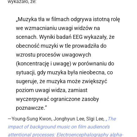
wykazało, że:
„Muzyka tła w filmach odgrywa istotną rolę
we wzmacnianiu uwagi widzów na
scenach. Wyniki badań EEG wykazały, że
obecność muzyki w tle prowadziła do
wzrostu procesów uwagowych
(koncentrację i uwagę) w porównaniu do
sytuacji, gdy muzyka była nieobecna, co
sugeruje, że muzyka może zwiększyć
poziom uwagi widza, zamiast
wyczerpywać ograniczone zasoby
poznawcze.”
—Young-Sung Kwon, Jonghyun Lee, Slgi Lee,
„The
impact of background music on film audience’s
attentional processes: Electroencephalography alpha-